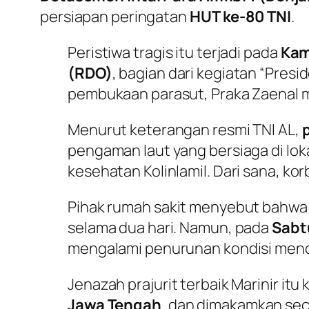
persiapan peringatan
HUT ke-80 TNI
.
Peristiwa tragis itu terjadi pada
Kam
(RDO)
, bagian dari kegiatan “Pres
pembukaan parasut, Praka Zaenal m
Menurut keterangan resmi TNI AL,
pengaman laut yang bersiaga di lo
kesehatan Kolinlamil. Dari sana, ko
Pihak rumah sakit menyebut bahwa
selama dua hari. Namun, pada
Sabtu
mengalami penurunan kondisi men
Jenazah prajurit terbaik Marinir it
Jawa Tengah
, dan dimakamkan se