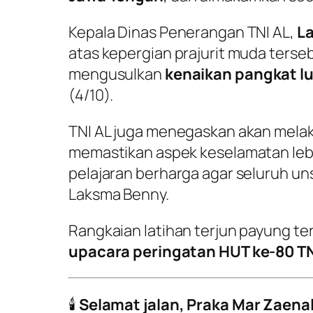
Kepala Dinas Penerangan TNI AL,
L
atas kepergian prajurit muda terseb
mengusulkan
kenaikan pangkat lu
(4/10).
TNI AL juga menegaskan akan mel
memastikan aspek keselamatan lebih
pelajaran berharga agar seluruh un
Laksma Benny.
Rangkaian latihan terjun payung t
upacara peringatan HUT ke-80 T
🕯️
Selamat jalan, Praka Mar Zaena