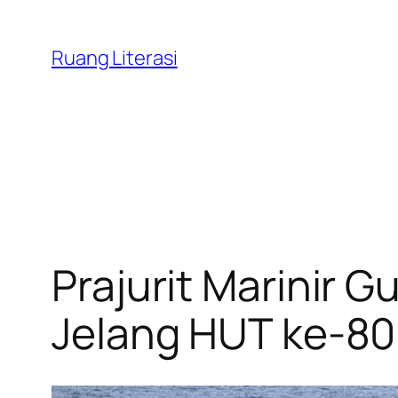
Lewati
ke
Ruang Literasi
konten
Prajurit Marinir 
Jelang HUT ke-80