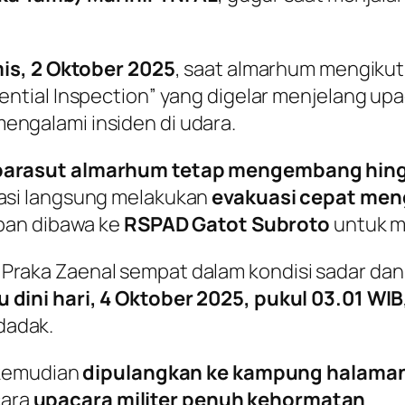
is, 2 Oktober 2025
, saat almarhum mengikuti
idential Inspection” yang digelar menjelang u
engalami insiden di udara.
parasut almarhum tetap mengembang hingg
kasi langsung melakukan
evakuasi cepat men
rban dibawa ke
RSPAD Gatot Subroto
untuk m
 Praka Zaenal sempat dalam kondisi sadar d
 dini hari, 4 Oktober 2025, pukul 03.01 WIB
dadak.
u kemudian
dipulangkan ke kampung halaman
cara
upacara militer penuh kehormatan
.