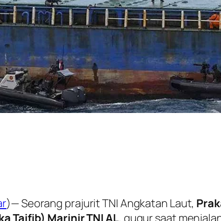
ar
)— Seorang prajurit TNI Angkatan Laut,
Prak
a Taifib) Marinir TNI AL
, gugur saat menjala