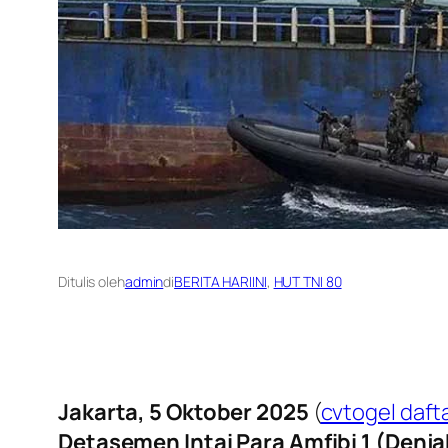
Ditulis oleh
admin
di
BERITA HARIINI
, 
HUT TNI 80
Jakarta, 5 Oktober 2025
(
cvtogel daft
Detasemen Intai Para Amfibi 1 (Denjak